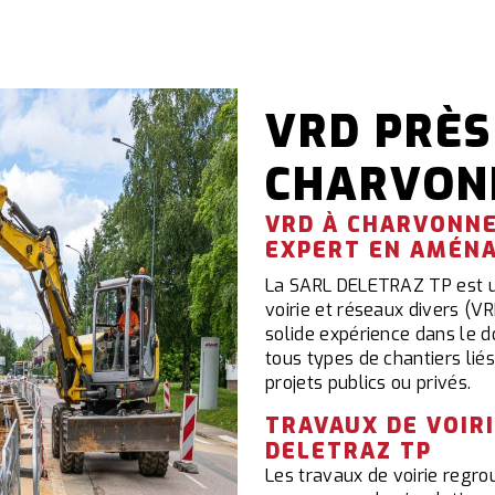
VRD PRÈS
CHARVON
VRD À CHARVONNE
EXPERT EN AMÉN
La SARL DELETRAZ TP est un
voirie et réseaux divers (V
solide expérience dans le
tous types de chantiers lié
projets publics ou privés.
TRAVAUX DE VOIRI
DELETRAZ TP
Les travaux de voirie reg