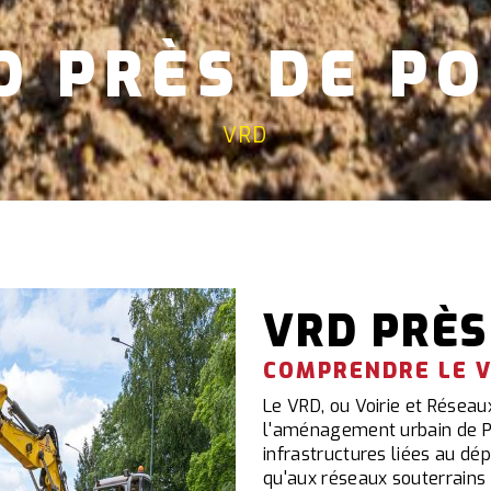
D PRÈS DE PO
VRD
VRD PRÈS
COMPRENDRE LE V
Le VRD, ou Voirie et Réseau
l'aménagement urbain de Po
infrastructures liées au dé
qu'aux réseaux souterrains 