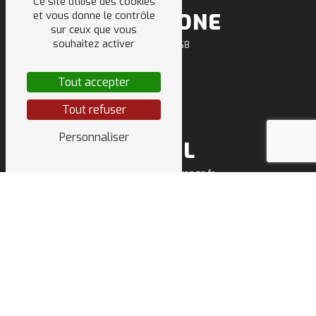
Ce site utilise des cookies
et vous donne le contrôle
TÉLÉPHONE
sur ceux que vous
souhaitez activer
04 50 64 91 68
Tout accepter
Tout refuser
Personnaliser
E-MAIL
sarl.deletraz.tp@orange.fr
NOS INTERVENTIONS
SUR CES VILLES