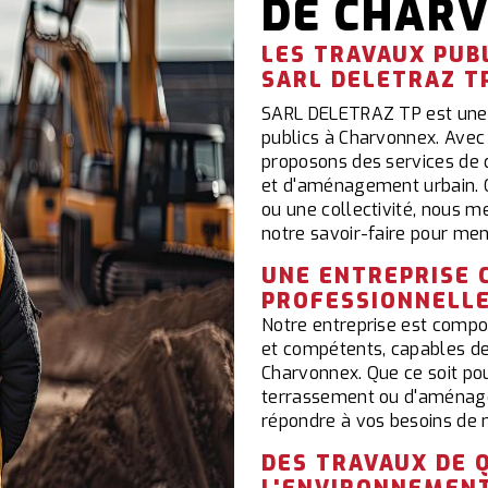
DE CHAR
LES TRAVAUX PUB
SARL DELETRAZ T
SARL DELETRAZ TP est une e
publics à Charvonnex. Avec
proposons des services de q
et d'aménagement urbain. Q
ou une collectivité, nous me
notre savoir-faire pour men
UNE ENTREPRISE 
PROFESSIONNELL
Notre entreprise est compo
et compétents, capables de 
Charvonnex. Que ce soit pou
terrassement ou d'aménag
répondre à vos besoins de m
DES TRAVAUX DE 