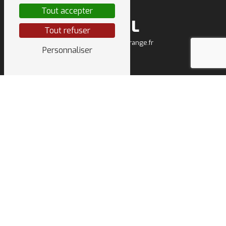
Tout accepter
E-MAIL
Tout refuser
sarl.deletraz.tp@orange.fr
Personnaliser
NOS INTERVENTIONS
SUR CES VILLES