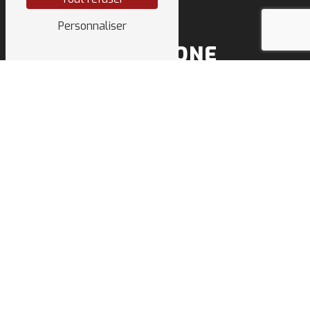
Personnaliser
TÉLÉPHONE
04 50 64 91 68
E-MAIL
sarl.deletraz.tp@orange.fr