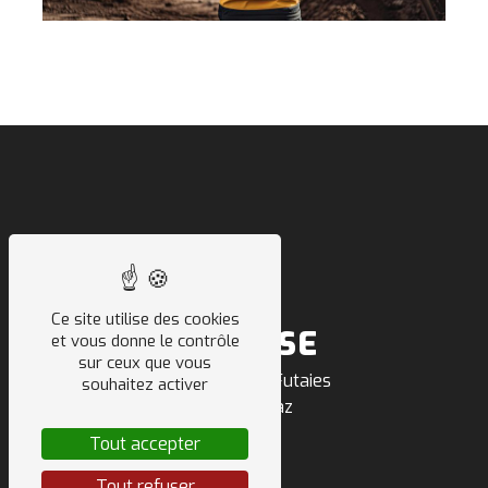
Ce site utilise des cookies
ADRESSE
et vous donne le contrôle
sur ceux que vous
500 route des Futaies
souhaitez activer
74303 Villaz
Tout accepter
Tout refuser