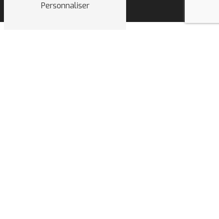
Personnaliser
NOS INTERVENTIONS
SUR CES VILLES
Annecy