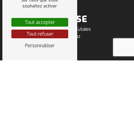
sur ceux que vous
souhaitez activer
ADRESSE
Tout accepter
500 route des Futaies
Tout refuser
74303 Villaz
Personnaliser
TÉLÉPHONE
04 50 64 91 68