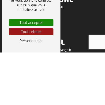
et vous donne le contrôle
sur ceux que vous
04 50 64 91 68
souhaitez activer
Tout accepter
Tout refuser
E-MAIL
Personnaliser
sarl.deletraz.tp@orange.fr
NOS INTERVENTIONS
SUR CES VILLES