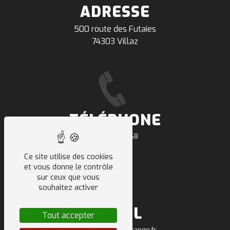
ADRESSE
500 route des Futaies
74303 Villaz
TÉLÉPHONE
04 50 64 91 68
Ce site utilise des cookies
et vous donne le contrôle
sur ceux que vous
souhaitez activer
E-MAIL
Tout accepter
sarl.deletraz.tp@orange.fr