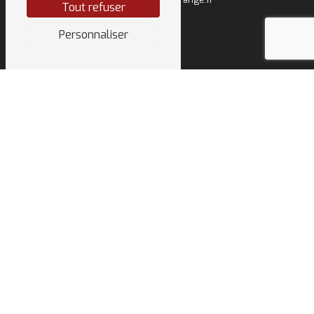
Tout refuser
Personnaliser
NOS INTERVENTIONS
SUR CES VILLES
Annecy