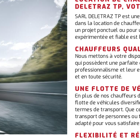
DELETRAZ TP, VO
SARL DELETRAZ TP est une e
dans la location de chauff
un projet ponctuel ou pour 
expérimentée et fiable est 
CHAUFFEURS QUAL
Nous mettons à votre dispo
qui possèdent une parfaite 
professionnalisme et leur e
et en toute sécurité.
UNE FLOTTE DE VÉ
En plus de nos chauffeurs 
flotte de véhicules diversi
termes de transport. Que c
transport de personnes ou t
adapté pour vous satisfaire
FLEXIBILITÉ ET R