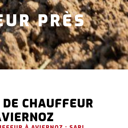
EUR PRÈS
Z
 DE CHAUFFEUR
AVIERNOZ
UFFEUR À AVIERNOZ : SARL