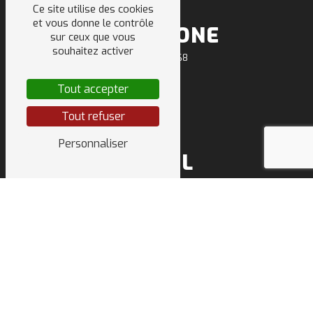
Ce site utilise des cookies
et vous donne le contrôle
TÉLÉPHONE
sur ceux que vous
souhaitez activer
04 50 64 91 68
Tout accepter
Tout refuser
Personnaliser
E-MAIL
sarl.deletraz.tp@orange.fr
NOS INTERVENTIONS